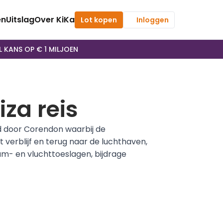
en
Uitslag
Over KiKa
Lot kopen
Inloggen
L KANS OP € 1 MILJOEN
za reis
d door Corendon waarbij de 
verblijf en terug naar de luchthaven, 
m- en vluchttoeslagen, bijdrage 