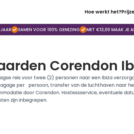
Hoe werkt het?
Prijz
 JAAR
SAMEN VOOR 100% GENEZING
MET €13,00 MAAK JE A
arden Corendon Ibi
agse reis voor twee (2) personen naar een Ibiza verzorg
agage per   persoon, transfer van de luchthaven naar het 
ommodatie door Corendon. Hostessservice, eventuele datu
ten zijn inbegrepen.