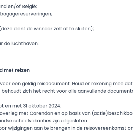
nd en/of België;
n bagagereserveringen;
deze dient de winnaar zelf af te sluiten);
ar de luchthaven;
d met reizen
jk voor een geldig reisdocument. Houd er rekening mee dat 
n behoudt zich het recht voor alle aanvullende documentat
ot en met 31 oktober 2024.
 overleg met Corendon en op basis van (actie)beschikbaa
dse schoolvakanties zijn uitgesloten.
or wijzigingen aan te brengen in de reisovereenkomst o