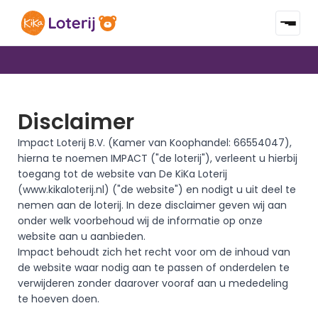
IEDERE MAAND EEN TREKKING
SAMEN VOOR 100% GENEZING
MET € 12,75
Disclaimer
Impact Loterij B.V. (Kamer van Koophandel: 66554047), 
hierna te noemen IMPACT ("de loterij"), verleent u hierbij 
toegang tot de website van De KiKa Loterij 
(www.kikaloterij.nl) ("de website") en nodigt u uit deel te 
nemen aan de loterij. In deze disclaimer geven wij aan 
onder welk voorbehoud wij de informatie op onze 
website aan u aanbieden.
Impact behoudt zich het recht voor om de inhoud van 
de website waar nodig aan te passen of onderdelen te 
verwijderen zonder daarover vooraf aan u mededeling 
te hoeven doen.