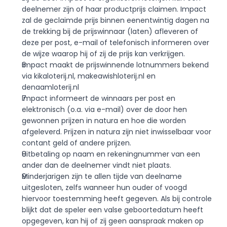
deelnemer zijn of haar productprijs claimen. Impact 
zal de geclaimde prijs binnen eenentwintig dagen na 
de trekking bij de prijswinnaar (laten) afleveren of 
deze per post, e-mail of telefonisch informeren over 
de wijze waarop hij of zij de prijs kan verkrijgen.
Impact maakt de prijswinnende lotnummers bekend 
via 
kikaloterij.nl
, 
makeawishloterij.nl
 en 
denaamloterij.nl
Impact informeert de winnaars per post en 
elektronisch (o.a. via e-mail) over de door hen 
gewonnen prijzen in natura en hoe die worden 
afgeleverd. Prijzen in natura zijn niet inwisselbaar voor 
contant geld of andere prijzen.
Uitbetaling op naam en rekeningnummer van een 
ander dan de deelnemer vindt niet plaats.
Minderjarigen zijn te allen tijde van deelname 
uitgesloten, zelfs wanneer hun ouder of voogd 
hiervoor toestemming heeft gegeven. Als bij controle 
blijkt dat de speler een valse geboortedatum heeft 
opgegeven, kan hij of zij geen aanspraak maken op 