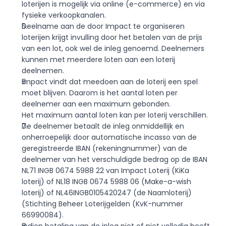
loterijen is mogelijk via online (e-commerce) en via 
fysieke verkoopkanalen.
Deelname aan de door Impact te organiseren 
loterijen krijgt invulling door het betalen van de prijs 
van een lot, ook wel de inleg genoemd. Deelnemers 
kunnen met meerdere loten aan een loterij 
deelnemen.
Impact vindt dat meedoen aan de loterij een spel 
moet blijven. Daarom is het aantal loten per 
deelnemer aan een maximum gebonden.
Het maximum aantal loten kan per loterij verschillen. 
De deelnemer betaalt de inleg onmiddellijk en 
onherroepelijk door automatische incasso van de 
geregistreerde IBAN (rekeningnummer) van de 
deelnemer van het verschuldigde bedrag op de IBAN 
NL71 INGB 0674 5988 22 van Impact Loterij (KiKa 
loterij) of NL18 INGB 0674 5988 06 (Make-a-wish 
loterij) of NL46INGB0105420247 (de Naamloterij) 
(Stichting Beheer Loterijgelden (KvK-nummer 
66990084).