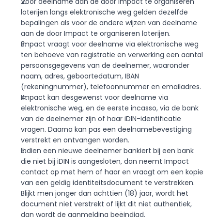
Voor deelname aan de door Impact te organiseren 
loterijen langs elektronische weg gelden dezelfde 
bepalingen als voor de andere wijzen van deelname 
aan de door Impact te organiseren loterijen.
Impact vraagt voor deelname via elektronische weg 
ten behoeve van registratie en verwerking een aantal 
persoonsgegevens van de deelnemer, waaronder 
naam, adres, geboortedatum, IBAN 
(rekeningnummer), telefoonnummer en emailadres.
Impact kan desgewenst voor deelname via 
elektronische weg, en de eerste incasso, via de bank 
van de deelnemer zijn of haar iDIN-identificatie 
vragen. Daarna kan pas een deelnamebevestiging 
verstrekt en ontvangen worden.
Indien een nieuwe deelnemer bankiert bij een bank 
die niet bij iDIN is aangesloten, dan neemt Impact 
contact op met hem of haar en vraagt om een kopie 
van een geldig identiteitsdocument te verstrekken. 
Blijkt men jonger dan achttien (18) jaar, wordt het 
document niet verstrekt of lijkt dit niet authentiek, 
dan wordt de aanmelding beëindigd. 