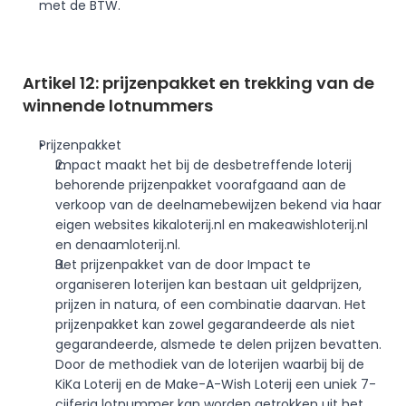
met de BTW.
Artikel 12: prijzenpakket en trekking van de 
winnende lotnummers
Prijzenpakket 
Impact maakt het bij de desbetreffende loterij 
behorende prijzenpakket voorafgaand aan de 
verkoop van de deelnamebewijzen bekend via haar 
eigen websites kikaloterij.nl en makeawishloterij.nl 
en 
denaamloterij.nl
.
Het prijzenpakket van de door Impact te 
organiseren loterijen kan bestaan uit geldprijzen, 
prijzen in natura, of een combinatie daarvan. Het 
prijzenpakket kan zowel gegarandeerde als niet 
gegarandeerde, alsmede te delen prijzen bevatten.
Door de methodiek van de loterijen waarbij bij de 
KiKa Loterij en de Make-A-Wish Loterij een uniek 7-
cijferig lotnummer kan worden getrokken uit het 