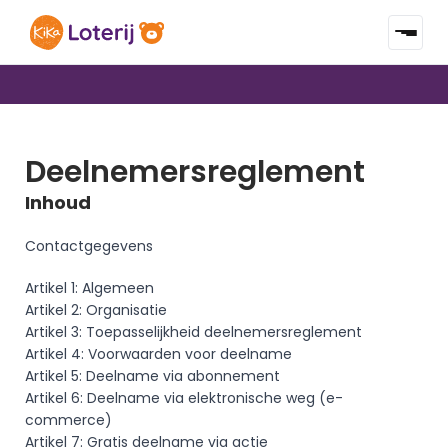
IEDERE MAAND EEN TREKKING
SAMEN VOOR 100% GENEZING
MET € 12,75
Deelnemers­reglement
Inhoud
Contactgegevens
Artikel 1: Algemeen
Artikel 2: Organisatie
Artikel 3: Toepasselijkheid deelnemersreglement
Artikel 4: Voorwaarden voor deelname
Artikel 5: Deelname via abonnement 
Artikel 6: Deelname via elektronische weg (e-
commerce) 
Artikel 7: Gratis deelname via actie