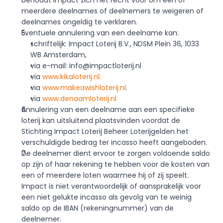
behoudt Impact zich het recht voor om een of 
meerdere deelnames of deelnemers te weigeren of 
deelnames ongeldig te verklaren.
Eventuele annulering van een deelname kan:
schriftelijk: Impact Loterij B.V., NDSM Plein 36, 1033 
WB Amsterdam,
via e-mail: info@impactloterij.nl
via 
www.kikaloterij.nl.
via 
www.makeawishloterij.nl
.
via 
www.denaamloterij.nl
Annulering van een deelname aan een specifieke 
loterij kan uitsluitend plaatsvinden voordat de 
Stichting Impact Loterij Beheer Loterijgelden het 
verschuldigde bedrag ter incasso heeft aangeboden. 
De deelnemer dient ervoor te zorgen voldoende saldo 
op zijn of haar rekening te hebben voor de kosten van 
een of meerdere loten waarmee hij of zij speelt. 
Impact is niet verantwoordelijk of aansprakelijk voor 
een niet gelukte incasso als gevolg van te weinig 
saldo op de IBAN (rekeningnummer) van de 
deelnemer.