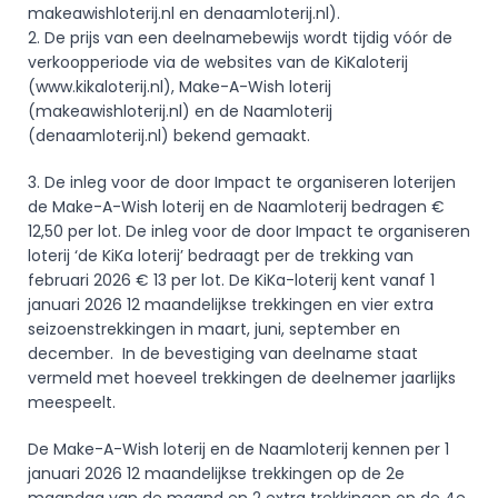
makeawishloterij.nl
 en 
denaamloterij.nl
).
2. De prijs van een deelnamebewijs wordt tijdig vóór de 
verkoopperiode via de websites van de KiKaloterij 
(
www.kikaloterij.nl
), Make-A-Wish loterij 
(
makeawishloterij.nl
) en de Naamloterij 
(
denaamloterij.nl
) bekend gemaakt. 
3. De inleg voor de door Impact te organiseren loterijen 
de Make-A-Wish loterij en de Naamloterij bedragen € 
12,50 per lot. De inleg voor de door Impact te organiseren 
loterij ‘de KiKa loterij’ bedraagt per de trekking van 
februari 2026 € 13 per lot. De KiKa-loterij kent vanaf 1 
januari 2026 12 maandelijkse trekkingen en vier extra 
seizoenstrekkingen in maart, juni, september en 
december.  In de bevestiging van deelname staat 
vermeld met hoeveel trekkingen de deelnemer jaarlijks 
meespeelt. 
De Make-A-Wish loterij en de Naamloterij kennen per 1 
januari 2026 12 maandelijkse trekkingen op de 2e 