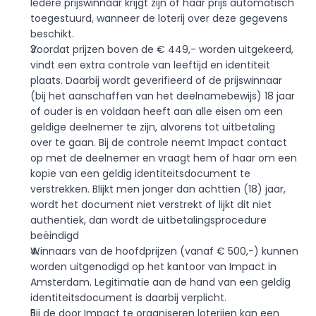
Iedere prijswinnaar krijgt zijn of haar prijs automatisch 
toegestuurd, wanneer de loterij over deze gegevens 
beschikt. 
Voordat prijzen boven de € 449,- worden uitgekeerd, 
vindt een extra controle van leeftijd en identiteit 
plaats. Daarbij wordt geverifieerd of de prijswinnaar 
(bij het aanschaffen van het deelnamebewijs) 18 jaar 
of ouder is en voldaan heeft aan alle eisen om een 
geldige deelnemer te zijn, alvorens tot uitbetaling 
over te gaan. Bij de controle neemt Impact contact 
op met de deelnemer en vraagt hem of haar om een 
kopie van een geldig identiteitsdocument te 
verstrekken. Blijkt men jonger dan achttien (18) jaar, 
wordt het document niet verstrekt of lijkt dit niet 
authentiek, dan wordt de uitbetalingsprocedure 
beëindigd
Winnaars van de hoofdprijzen (vanaf € 500,-) kunnen 
worden uitgenodigd op het kantoor van Impact in 
Amsterdam. Legitimatie aan de hand van een geldig 
identiteitsdocument is daarbij verplicht.
Bij de door Impact te organiseren loterijen kan een 